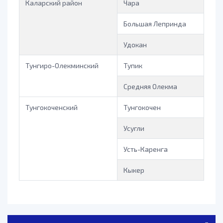
Каларский район
Чара
Большая Лепринда
Удокан
Тунгиро-Олекминский
Тупик
Средняя Олекма
Тунгокоченский
Тунгокочен
Усугли
Усть-Каренга
Кыкер