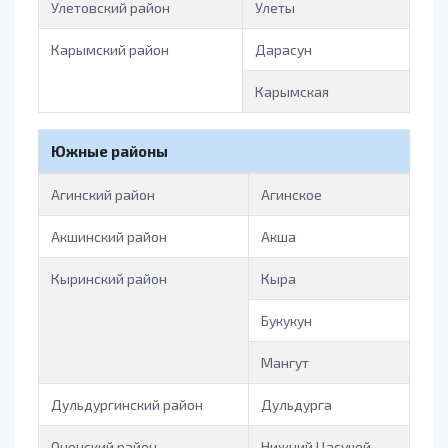
Улетовский район
Улеты
Карымский район
Дарасун
Карымская
Южные районы
Агинский район
Агинское
Акшинский район
Акша
Кыринский район
Кыра
Букукун
Мангут
Дульдургинский район
Дульдурга
Ононский район
Нижний Цасучей