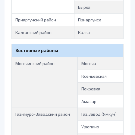
Бырка
Приаргунский район
Приаргунск
Калганский район
Калга
Восточные районы
Могочинский район
Могоча
Ксеньевская
Покровка
Амазар
Газимуро-Заводский район
Газ.Завод (Ямкун)
Урюпино