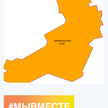
Забайкальский
край