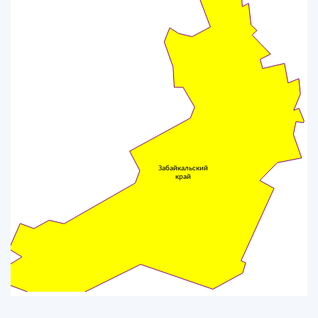
Забайкальский
край