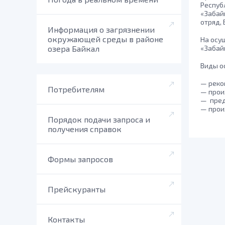
Респуб
«Забай
отряд,
Информация о загрязнении
окружающей среды в районе
На осу
озера Байкал
«Забай
Виды о
— реко
Потребителям
— прои
— пред
— прои
Порядок подачи запроса и
получения справок
Формы запросов
Прейскуранты
Контакты