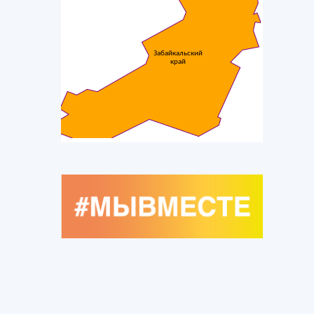
Забайкальский
край