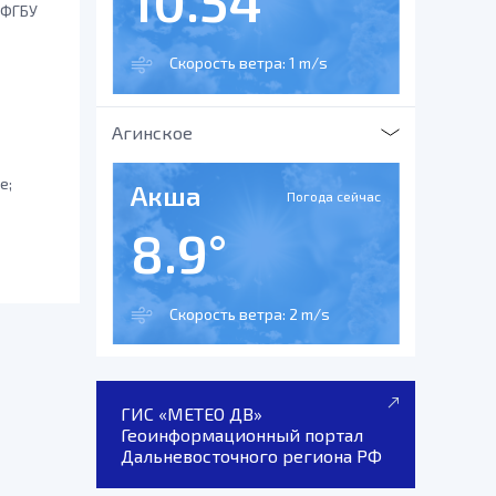
10.54°
 ФГБУ
Скорость ветра: 1 m/s
Агинское
е;
Акша
Погода сейчас
8.9°
Скорость ветра: 2 m/s
ГИС «МЕТЕО ДВ»
Геоинформационный портал
Дальневосточного региона РФ