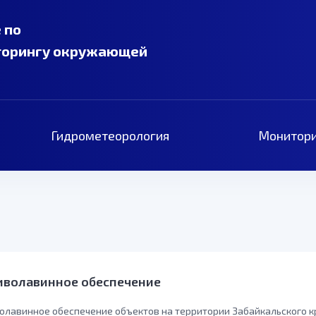
 по
торингу окружающей
Гидрометеорология
Монитори
иволавинное обеспечение
олавинное обеспечение объектов на территории Забайкальского к