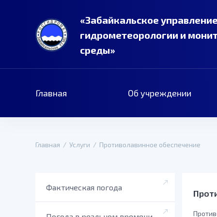
«Забайкальское управление
гидрометеорологии и мони
среды»
Главная
Об учреждении
Главная
/
Услуги
/
Противолавинное обеспечение
Фактическая погода
Прот
Против
Погода в реальном времени