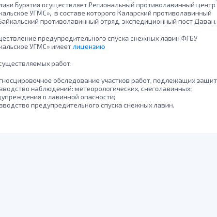
лики Бурятия осуществляет Региональный противолавинный центр
кальское УГМС», в составе которого Каларский противолавинный
 Байкальский противолавинный отряд, экспедиционный пост Даван.
ществление предупредительного спуска снежных лавин ФГБУ
кальское УГМС» имеет
лицензию
существляемых работ:
гносцировочное обследование участков работ, подлежащих защит
зводство наблюдений: метеорологических, снеголавинных;
упреждения о лавинной опасности;
зводство предупредительного спуска снежных лавин.