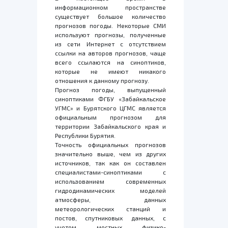
информационном пространстве
существует большое количество
прогнозов погоды. Некоторые СМИ
используют прогнозы, полученные
из сети Интернет с отсутствием
ссылки на авторов прогнозов, чаще
всего ссылаются на синоптиков,
которые не имеют никакого
отношения к данному прогнозу.
Прогноз погоды, выпущенный
синоптиками ФГБУ «Забайкальское
УГМС» и Бурятского ЦГМС является
официальным прогнозом для
территории Забайкальского края и
Республики Бурятия.
Точность официальных прогнозов
значительно выше, чем из других
источников, так как он составлен
специалистами-синоптиками с
использованием современных
гидродинамических моделей
атмосферы, данных
метеорологических станций и
постов, спутниковых данных, с
учетом местных физико-