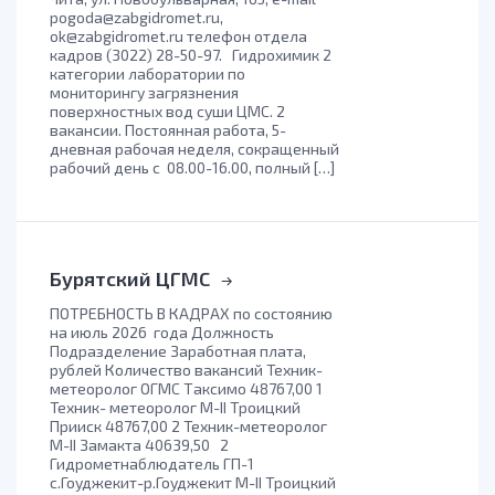
pogoda@zabgidromet.ru,
ok@zabgidromet.ru телефон отдела
кадров (3022) 28-50-97. Гидрохимик 2
категории лаборатории по
мониторингу загрязнения
поверхностных вод суши ЦМС. 2
вакансии. Постоянная работа, 5-
дневная рабочая неделя, сокращенный
рабочий день с 08.00-16.00, полный […]
Бурятский ЦГМС
ПОТРЕБНОСТЬ В КАДРАХ по состоянию
на июль 2026 года Должность
Подразделение Заработная плата,
рублей Количество вакансий Техник-
метеоролог ОГМС Таксимо 48767,00 1
Техник- метеоролог М-II Троицкий
Прииск 48767,00 2 Техник-метеоролог
М-II Замакта 40639,50 2
Гидрометнаблюдатель ГП-1
с.Гоуджекит-р.Гоуджекит М-II Троицкий