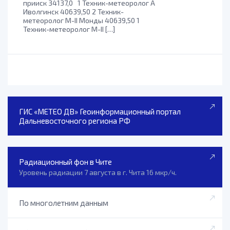
прииск 34137,0 1 Техник-метеоролог А
Иволгинск 40639,50 2 Техник-
метеоролог М-II Монды 40639,50 1
Техник-метеоролог М-II […]
ГИС «МЕТЕО ДВ» Геоинформационный портал
Дальневосточного региона РФ
Радиационный фон в Чите
Уровень радиации 7 августа в г. Чита 16 мкр/ч.
По многолетним данным