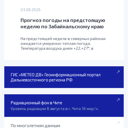
западным, северным районам дожди, по
остальным районам сохранится погода
03.08.2026
преимущественно без осадков, днем в
отдельных районах кратковременные дожди,
Прогноз погоды на предстоящую
ливни, грозы. Утром при прояснении туманы.
Температура воздуха ночью +3,+8°, […]
неделю по Забайкальскому краю
На предстоящей неделе в северных районах
ожидается умеренно-теплая погода.
Температура воздуха днем +22,+27°, в
середине недели +17,+22°, преобладающая
температура ночью +5,+10°. На остальной
территории края теплая погода с
максимальной температурой днем +25,+30°,
ночью +12,+17°. Кратковременные дожди, днем
ГИС «МЕТЕО ДВ» Геоинформационный портал
с грозами, пройдут преимущественно по
Дальневосточного региона РФ
западным, южным и северным районам. Утром
при прояснении туман. Ветер ночью слабый,
днем […]
Радиационный фон в Чите
Уровень радиации 8 августа в г. Чита 16 мкр/ч.
По многолетним данным