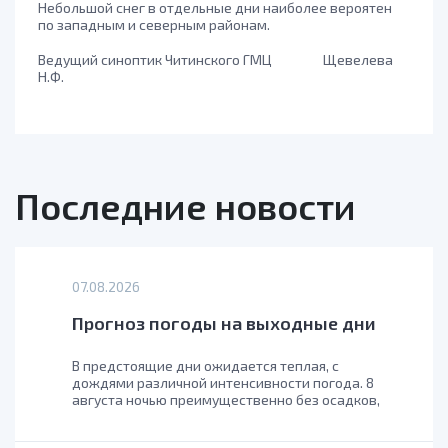
Небольшой снег в отдельные дни наиболее вероятен
по западным и северным районам.
Ведущий синоптик Читинского ГМЦ Щевелева
Н.Ф.
Последние новости
07.08.2026
Прогноз погоды на выходные дни
В предстоящие дни ожидается теплая, с
дождями различной интенсивности погода. 8
августа ночью преимущественно без осадков,
днем местами пройдут кратковременные
дожди, с грозами. 9 августа ночью по