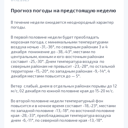
Прогноз погоды на предстоящую неделю
В течение недели ожидается неоднородный характер
погоды.
В первой половине недели будет преобладать
морозная погода, с минимальными температурами
воздуха ночью -31,-36°, по северным районам 3 и 4
декабря понижение до -38,-43°, местами по
центральным, южным и юго-восточным районам
составит -25,-30°. Днем температура воздуха по
северным районам не превысит -23,-28°, по остальной
территории -15,-20°, по западным районам -9,-14°, 4
декабря местами повысится до — 5°.
Ветер слабый, днем в отдельных районах порывы до 12
м/с, 02 декабря по южной половине края до 15-20 м/с.
Во второй половине недели температурный фон
повысится и в ночное время составит -18,-23°, местами
по западной половине -13,-18°, по восточной половине
края -28,-33°, преобладающая температура воздуха
днем -6,-11°, по северной половине края -13,-18°.